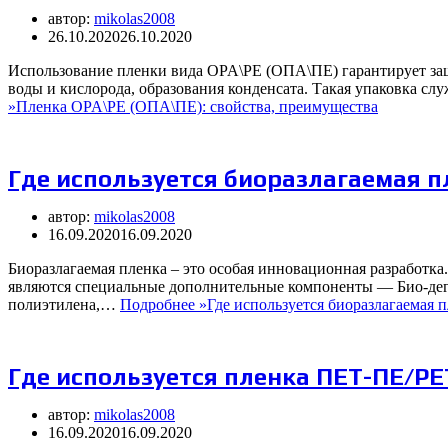
автор:
mikolas2008
26.10.2020
26.10.2020
Использование пленки вида OPA\PE (ОПА\ПЕ) гарантирует защ
воды и кислорода, образования конденсата. Такая упаковка сл
»
Пленка OPA\PE (ОПА\ПЕ): свойства, преимущества
Где используется биоразлагаемая п
автор:
mikolas2008
16.09.2020
16.09.2020
Биоразлагаемая пленка – это особая инновационная разработк
являются специальные дополнительные компоненты — Био-дегра
полиэтилена,…
Подробнее »
Где используется биоразлагаемая 
Где используется пленка ПЕТ-ПЕ/PE
автор:
mikolas2008
16.09.2020
16.09.2020