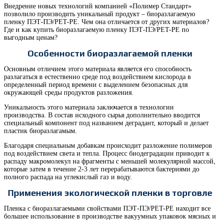
Внедрение новых технологий компанией «Полимер Стандарт»
позволило производить уникальный продукт – биоразлагаемую
пленку ПЭТ-ПЭ/PET-PE. Чем она отличается от других материалов?
Где и как купить биоразлагаемую пленку ПЭТ-ПЭ/PET-PE по
выгодным ценам?
Особенности биоразлагаемой пленки
Основным отличием этого материала является его способность
разлагаться в естественно среде под воздействием кислорода в
определенный период времени с выделением безопасных для
окружающей среды продуктов разложения.
Уникальность этого материала заключается в технологии
производства. В состав исходного сырья дополнительно вводится
специальный компонент под названием деградант, который и делает
пластик биоразлагамым.
Благодаря специальным добавкам происходит разложение полимеров
под воздействием света и тепла. Процесс биодеградации приводит к
распаду макромолекул на фрагменты с меньшей молекулярной массой,
которые затем в течение 2-3 лет перерабатываются бактериями до
полного распада на углекислый газ и воду.
Применения экологической пленки в торговле
Пленка с биоразлагаемыми свойствами ПЭТ-ПЭ/PET-PE находит все
большее использование в производстве вакуумных упаковок мясных и