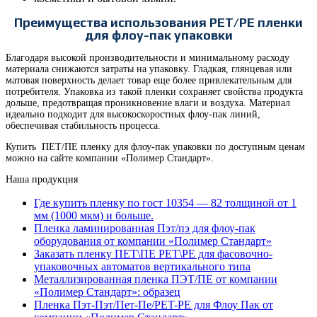
Преимущества использования PET/PE пленки
для флоу-пак упаковки
Благодаря высокой производительности и минимальному расходу
материала снижаются затраты на упаковку. Гладкая, глянцевая или
матовая поверхность делает товар еще более привлекательным для
потребителя. Упаковка из такой пленки
сохраняет свойства продукта
дольше, предотвращая проникновение влаги и воздуха. Материал
идеально подходит для высокоскоростных флоу-пак линий,
обеспечивая стабильность процесса.
Купить ПЕТ/ПЕ пленку для флоу-пак упаковки по доступным ценам
можно на сайте компании «Полимер Стандарт».
Наша продукция
Где купить пленку по гост 10354 — 82 толщиной от 1
мм (1000 мкм) и больше.
Пленка ламинированная Пэт/пэ для флоу-пак
оборудования от компании «Полимер Стандарт»
Заказать пленку ПЕТ\ПЕ PET\PE для фасовочно-
упаковочных автоматов вертикального типа
Металлизированная пленка ПЭТ/ПЕ от компании
«Полимер Стандарт»: образец
Пленка Пэт-Пэт/Пет-Пе/PET-PE для Флоу Пак от