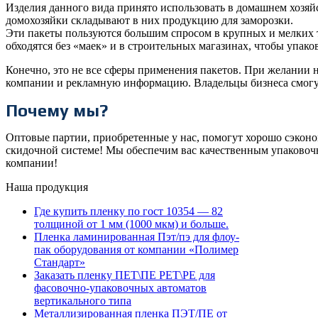
Изделия данного вида принято использовать в домашнем хозяй
домохозяйки складывают в них продукцию для заморозки.
Эти пакеты пользуются большим спросом в крупных и мелких 
обходятся без «маек» и в строительных магазинах, чтобы упак
Конечно, это не все сферы применения пакетов. При желании 
компании и рекламную информацию. Владельцы бизнеса смогут
Почему мы?
Оптовые партии, приобретенные у нас, помогут хорошо сэкон
скидочной системе! Мы обеспечим вас качественным упаково
компании!
Наша продукция
Где купить пленку по гост 10354 — 82
толщиной от 1 мм (1000 мкм) и больше.
Пленка ламинированная Пэт/пэ для флоу-
пак оборудования от компании «Полимер
Стандарт»
Заказать пленку ПЕТ\ПЕ PET\PE для
фасовочно-упаковочных автоматов
вертикального типа
Металлизированная пленка ПЭТ/ПЕ от