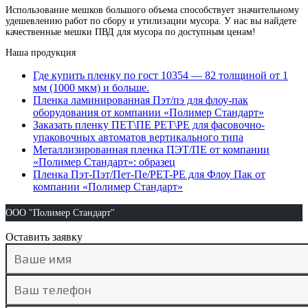
Использование мешков большого объема способствует значительному
удешевлению работ по сбору и утилизации мусора. У нас вы найдете
качественные мешки ПВД для мусора по доступным ценам!
Наша продукция
Где купить пленку по гост 10354 — 82 толщиной от 1
мм (1000 мкм) и больше.
Пленка ламинированная Пэт/пэ для флоу-пак
оборудования от компании «Полимер Стандарт»
Заказать пленку ПЕТ\ПЕ PET\PE для фасовочно-
упаковочных автоматов вертикального типа
Металлизированная пленка ПЭТ/ПЕ от компании
«Полимер Стандарт»: образец
Пленка Пэт-Пэт/Пет-Пе/PET-PE для Флоу Пак от
компании «Полимер Стандарт»
ООО "Полимер Стандарт"
Оставить заявку